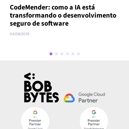
Por que conhecimento disperso
nto
continua sendo um dos maiores
custos ocultos das empresas
29/07/2026