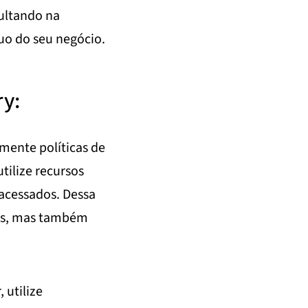
ultando na
uo do seu negócio.
ry:
ente políticas de
tilize recursos
acessados. Dessa
os, mas também
 utilize