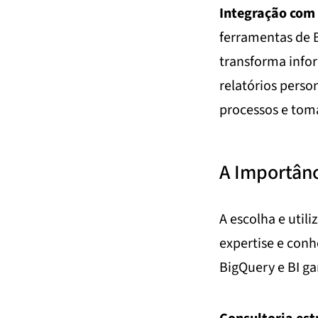
Integração com 
ferramentas de B
transforma infor
relatórios perso
processos e toma
A Importânc
A escolha e util
expertise e con
BigQuery e BI ga