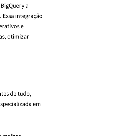
 BigQuery a
. Essa integração
erativos e
as, otimizar
ntes de tudo,
especializada em