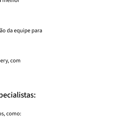
a melhor
ção da equipe para
ery, com
ecialistas:
os, como: