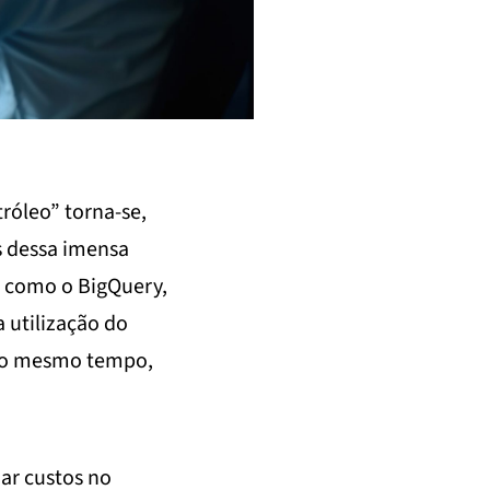
róleo” torna-se,
os dessa imensa
, como o BigQuery,
 utilização do
 ao mesmo tempo,
zar custos no