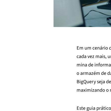
Em um cenário de
cada vez mais, u
mina de informaç
o armazém de dad
BigQuery seja d
maximizando o r
Este guia prátic