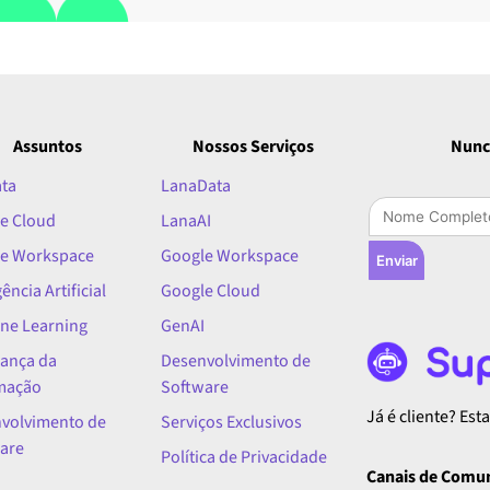
Assuntos
Nossos Serviços
Nunc
ata
LanaData
e Cloud
LanaAI
e Workspace
Google Workspace
Enviar
gência Artificial
Google Cloud
ne Learning
GenAI
ança da
Desenvolvimento de
mação
Software
Já é cliente? Es
volvimento de
Serviços Exclusivos
are
Política de Privacidade
Canais de Comu