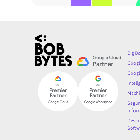
Big D
Googl
Googl
Inteli
Machi
Segur
infor
Desen
Softw