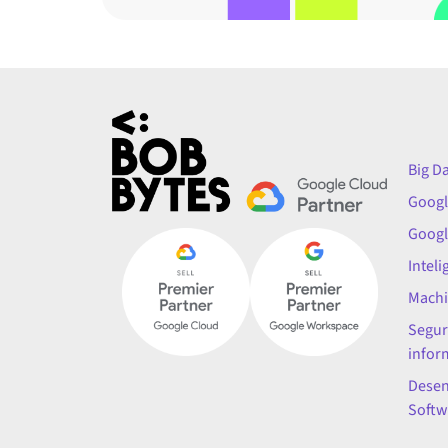
Big D
Googl
Googl
Inteli
Machi
Segur
infor
Desen
Softw