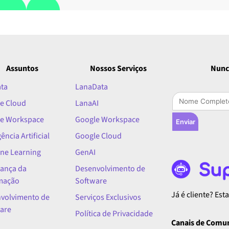
Assuntos
Nossos Serviços
Nunc
ata
LanaData
e Cloud
LanaAI
e Workspace
Google Workspace
Enviar
gência Artificial
Google Cloud
ne Learning
GenAI
ança da
Desenvolvimento de
mação
Software
Já é cliente? Es
volvimento de
Serviços Exclusivos
are
Política de Privacidade
Canais de Comu