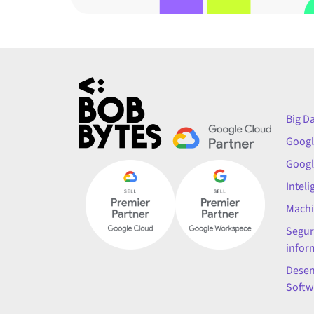
Big D
Googl
Googl
Inteli
Machi
Segur
infor
Desen
Softw