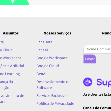
Assuntos
Nossos Serviços
Nunc
ata
LanaData
e Cloud
LanaAI
e Workspace
Google Workspace
Enviar
gência Artificial
Google Cloud
ne Learning
GenAI
ança da
Desenvolvimento de
mação
Software
Já é cliente? Es
volvimento de
Serviços Exclusivos
are
Política de Privacidade
Canais de Comu