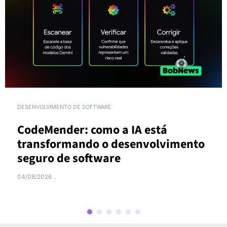
GOOGLE WORKSPACE
INTELIGÊNCIA ARTIFICIAL
Por que conhecimento disperso
o
continua sendo um dos maiores
custos ocultos das empresas
29/07/2026